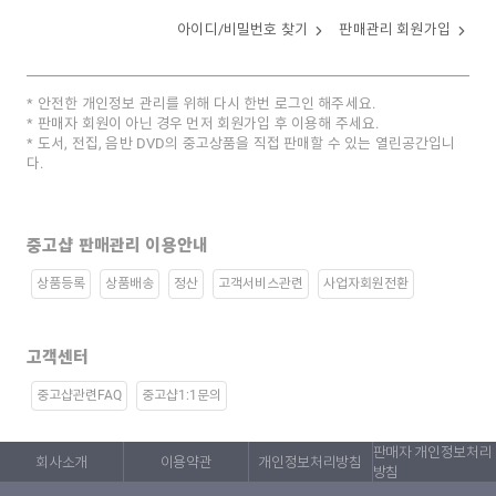
아이디/비밀번호 찾기
판매관리 회원가입
안전한 개인정보 관리를 위해 다시 한번 로그인 해주세요.
판매자 회원이 아닌 경우 먼저 회원가입 후 이용해 주세요.
도서, 전집, 음반 DVD의 중고상품을 직접 판매할 수 있는 열린공간입니
다.
중고샵 판매관리 이용안내
상품등록
상품배송
정산
고객서비스관련
사업자회원전환
고객센터
중고샵관련FAQ
중고샵1:1문의
판매자 개인정보처리
회사소개
이용약관
개인정보처리방침
방침