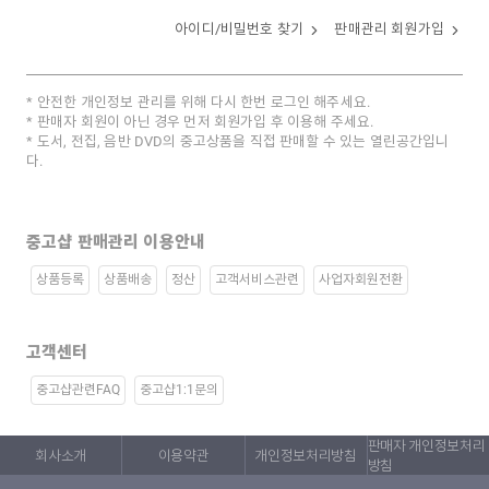
아이디/비밀번호 찾기
판매관리 회원가입
안전한 개인정보 관리를 위해 다시 한번 로그인 해주세요.
판매자 회원이 아닌 경우 먼저 회원가입 후 이용해 주세요.
도서, 전집, 음반 DVD의 중고상품을 직접 판매할 수 있는 열린공간입니
다.
중고샵 판매관리 이용안내
상품등록
상품배송
정산
고객서비스관련
사업자회원전환
고객센터
중고샵관련FAQ
중고샵1:1문의
판매자 개인정보처리
회사소개
이용약관
개인정보처리방침
방침