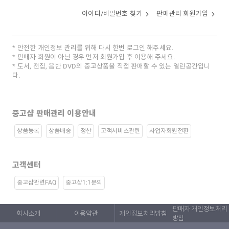
아이디/비밀번호 찾기
판매관리 회원가입
안전한 개인정보 관리를 위해 다시 한번 로그인 해주세요.
판매자 회원이 아닌 경우 먼저 회원가입 후 이용해 주세요.
도서, 전집, 음반 DVD의 중고상품을 직접 판매할 수 있는 열린공간입니
다.
중고샵 판매관리 이용안내
상품등록
상품배송
정산
고객서비스관련
사업자회원전환
고객센터
중고샵관련FAQ
중고샵1:1문의
판매자 개인정보처리
회사소개
이용약관
개인정보처리방침
방침