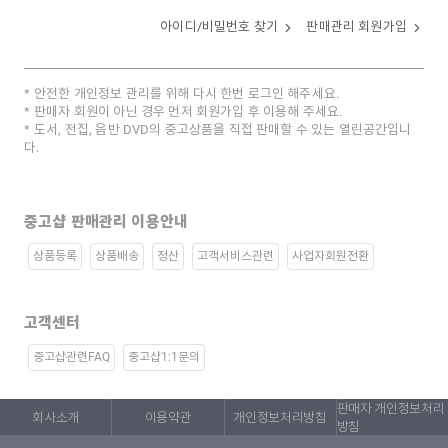
아이디/비밀번호 찾기
판매관리 회원가입
안전한 개인정보 관리를 위해 다시 한번 로그인 해주세요.
판매자 회원이 아닌 경우 먼저 회원가입 후 이용해 주세요.
도서, 전집, 음반 DVD의 중고상품을 직접 판매할 수 있는 열린공간입니
다.
중고샵 판매관리 이용안내
상품등록
상품배송
정산
고객서비스관련
사업자회원전환
고객센터
중고샵관련FAQ
중고샵1:1문의
판매자 개인정보처리
회사소개
이용약관
개인정보처리방침
방침