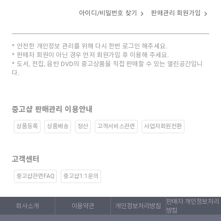
아이디/비밀번호 찾기
판매관리 회원가입
안전한 개인정보 관리를 위해 다시 한번 로그인 해주세요.
판매자 회원이 아닌 경우 먼저 회원가입 후 이용해 주세요.
도서, 전집, 음반 DVD의 중고상품을 직접 판매할 수 있는 열린공간입니
다.
중고샵 판매관리 이용안내
상품등록
상품배송
정산
고객서비스관련
사업자회원전환
고객센터
중고샵관련FAQ
중고샵1:1문의
판매자 개인정보처리
회사소개
이용약관
개인정보처리방침
방침