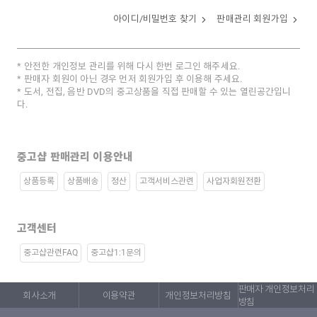
아이디/비밀번호 찾기
판매관리 회원가입
안전한 개인정보 관리를 위해 다시 한번 로그인 해주세요.
판매자 회원이 아닌 경우 먼저 회원가입 후 이용해 주세요.
도서, 전집, 음반 DVD의 중고상품을 직접 판매할 수 있는 열린공간입니
다.
중고샵 판매관리 이용안내
상품등록
상품배송
정산
고객서비스관련
사업자회원전환
고객센터
중고샵관련FAQ
중고샵1:1문의
판매자 개인정보처리
회사소개
이용약관
개인정보처리방침
방침