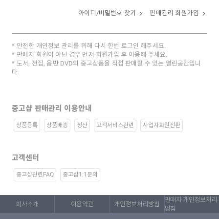
아이디/비밀번호 찾기
판매관리 회원가입
안전한 개인정보 관리를 위해 다시 한번 로그인 해주세요.
판매자 회원이 아닌 경우 먼저 회원가입 후 이용해 주세요.
도서, 전집, 음반 DVD의 중고상품을 직접 판매할 수 있는 열린공간입니
다.
중고샵 판매관리 이용안내
상품등록
상품배송
정산
고객서비스관련
사업자회원전환
고객센터
중고샵관련FAQ
중고샵1:1문의
판매자 개인정보처리
회사소개
이용약관
개인정보처리방침
방침