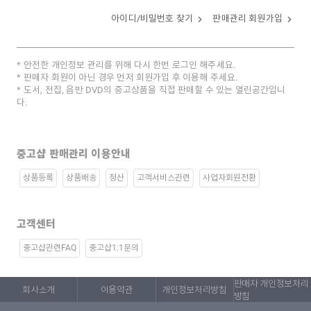
아이디/비밀번호 찾기
판매관리 회원가입
안전한 개인정보 관리를 위해 다시 한번 로그인 해주세요.
판매자 회원이 아닌 경우 먼저 회원가입 후 이용해 주세요.
도서, 전집, 음반 DVD의 중고상품을 직접 판매할 수 있는 열린공간입니
다.
중고샵 판매관리 이용안내
상품등록
상품배송
정산
고객서비스관련
사업자회원전환
고객센터
중고샵관련FAQ
중고샵1:1문의
판매자 개인정보처리
회사소개
이용약관
개인정보처리방침
방침