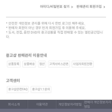
아이디/비밀번호 찾기
판매관리 회원가입
안전한 개인정보 관리를 위해 다시 한번 로그인 해주세요.
판매자 회원이 아닌 경우 먼저 회원가입 후 이용해 주세요.
도서, 전집, 음반 DVD의 중고상품을 직접 판매할 수 있는 열린공간입니
다.
중고샵 판매관리 이용안내
상품등록
상품배송
정산
고객서비스관련
사업자회원전환
고객센터
중고샵관련FAQ
중고샵1:1문의
판매자 개인정보처리
회사소개
이용약관
개인정보처리방침
방침