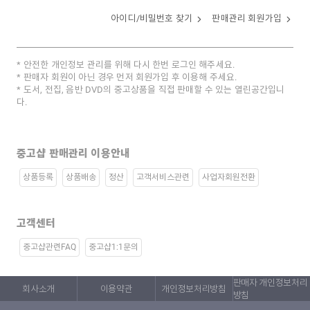
아이디/비밀번호 찾기
판매관리 회원가입
안전한 개인정보 관리를 위해 다시 한번 로그인 해주세요.
판매자 회원이 아닌 경우 먼저 회원가입 후 이용해 주세요.
도서, 전집, 음반 DVD의 중고상품을 직접 판매할 수 있는 열린공간입니
다.
중고샵 판매관리 이용안내
상품등록
상품배송
정산
고객서비스관련
사업자회원전환
고객센터
중고샵관련FAQ
중고샵1:1문의
판매자 개인정보처리
회사소개
이용약관
개인정보처리방침
방침