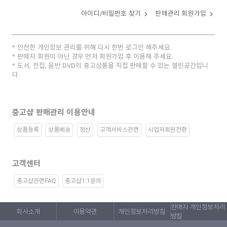
아이디/비밀번호 찾기
판매관리 회원가입
안전한 개인정보 관리를 위해 다시 한번 로그인 해주세요.
판매자 회원이 아닌 경우 먼저 회원가입 후 이용해 주세요.
도서, 전집, 음반 DVD의 중고상품을 직접 판매할 수 있는 열린공간입니
다.
중고샵 판매관리 이용안내
상품등록
상품배송
정산
고객서비스관련
사업자회원전환
고객센터
중고샵관련FAQ
중고샵1:1문의
판매자 개인정보처리
회사소개
이용약관
개인정보처리방침
방침