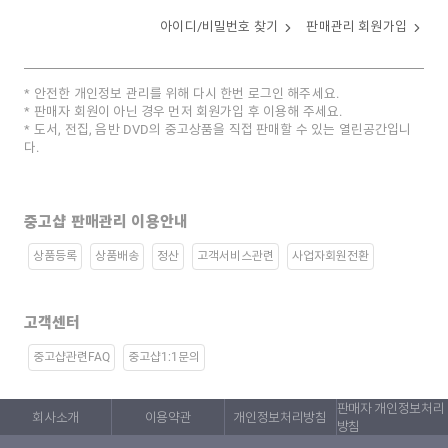
아이디/비밀번호 찾기
판매관리 회원가입
안전한 개인정보 관리를 위해 다시 한번 로그인 해주세요.
판매자 회원이 아닌 경우 먼저 회원가입 후 이용해 주세요.
도서, 전집, 음반 DVD의 중고상품을 직접 판매할 수 있는 열린공간입니
다.
중고샵 판매관리 이용안내
상품등록
상품배송
정산
고객서비스관련
사업자회원전환
고객센터
중고샵관련FAQ
중고샵1:1문의
판매자 개인정보처리
회사소개
이용약관
개인정보처리방침
방침