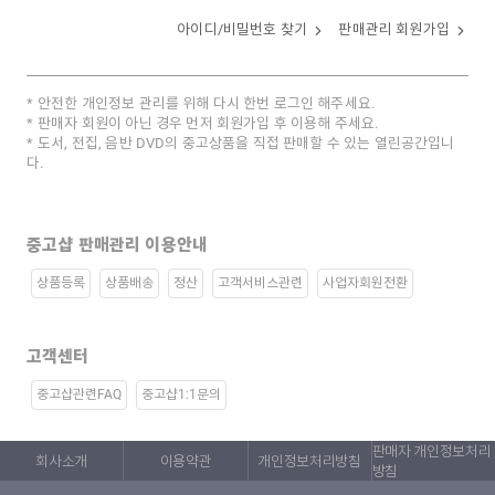
아이디/비밀번호 찾기
판매관리 회원가입
안전한 개인정보 관리를 위해 다시 한번 로그인 해주세요.
판매자 회원이 아닌 경우 먼저 회원가입 후 이용해 주세요.
도서, 전집, 음반 DVD의 중고상품을 직접 판매할 수 있는 열린공간입니
다.
중고샵 판매관리 이용안내
상품등록
상품배송
정산
고객서비스관련
사업자회원전환
고객센터
중고샵관련FAQ
중고샵1:1문의
판매자 개인정보처리
회사소개
이용약관
개인정보처리방침
방침