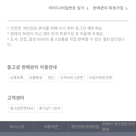
아이디/비밀번호 찾기
판매관리 회원가입
안전한 개인정보 관리를 위해 다시 한번 로그인 해주세요.
판매자 회원이 아닌 경우 먼저 회원가입 후 이용해 주세요.
도서, 전집, 음반 DVD의 중고상품을 직접 판매할 수 있는 열린공간입니
다.
중고샵 판매관리 이용안내
상품등록
상품배송
정산
고객서비스관련
사업자회원전환
고객센터
중고샵관련FAQ
중고샵1:1문의
판매자 개인정보처리
회사소개
이용약관
개인정보처리방침
방침