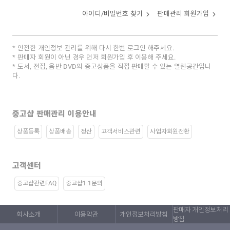
아이디/비밀번호 찾기
판매관리 회원가입
안전한 개인정보 관리를 위해 다시 한번 로그인 해주세요.
판매자 회원이 아닌 경우 먼저 회원가입 후 이용해 주세요.
도서, 전집, 음반 DVD의 중고상품을 직접 판매할 수 있는 열린공간입니
다.
중고샵 판매관리 이용안내
상품등록
상품배송
정산
고객서비스관련
사업자회원전환
고객센터
중고샵관련FAQ
중고샵1:1문의
판매자 개인정보처리
회사소개
이용약관
개인정보처리방침
방침