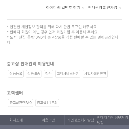
아이디/비밀번호 찾기
판매관리 회원가입
안전한 개인정보 관리를 위해 다시 한번 로그인 해주세요.
판매자 회원이 아닌 경우 먼저 회원가입 후 이용해 주세요.
도서, 전집, 음반 DVD의 중고상품을 직접 판매할 수 있는 열린공간입니
다.
중고샵 판매관리 이용안내
상품등록
상품배송
정산
고객서비스관련
사업자회원전환
고객센터
중고샵관련FAQ
중고샵1:1문의
판매자 개인정보처리
회사소개
이용약관
개인정보처리방침
방침