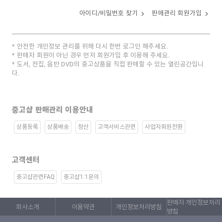
아이디/비밀번호 찾기
판매관리 회원가입
안전한 개인정보 관리를 위해 다시 한번 로그인 해주세요.
판매자 회원이 아닌 경우 먼저 회원가입 후 이용해 주세요.
도서, 전집, 음반 DVD의 중고상품을 직접 판매할 수 있는 열린공간입니
다.
중고샵 판매관리 이용안내
상품등록
상품배송
정산
고객서비스관련
사업자회원전환
고객센터
중고샵관련FAQ
중고샵1:1문의
판매자 개인정보처리
회사소개
이용약관
개인정보처리방침
방침