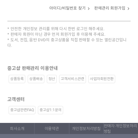
아이디/비밀번호 찾기
판매관리 회원가입
안전한 개인정보 관리를 위해 다시 한번 로그인 해주세요.
판매자 회원이 아닌 경우 먼저 회원가입 후 이용해 주세요.
도서, 전집, 음반 DVD의 중고상품을 직접 판매할 수 있는 열린공간입니
다.
중고샵 판매관리 이용안내
상품등록
상품배송
정산
고객서비스관련
사업자회원전환
고객센터
중고샵관련FAQ
중고샵1:1문의
판매자 개인정보처리
회사소개
이용약관
개인정보처리방침
방침