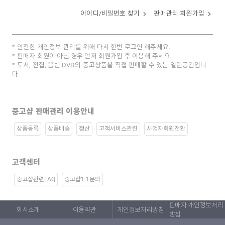
아이디/비밀번호 찾기
판매관리 회원가입
안전한 개인정보 관리를 위해 다시 한번 로그인 해주세요.
판매자 회원이 아닌 경우 먼저 회원가입 후 이용해 주세요.
도서, 전집, 음반 DVD의 중고상품을 직접 판매할 수 있는 열린공간입니
다.
중고샵 판매관리 이용안내
상품등록
상품배송
정산
고객서비스관련
사업자회원전환
고객센터
중고샵관련FAQ
중고샵1:1문의
판매자 개인정보처리
회사소개
이용약관
개인정보처리방침
방침