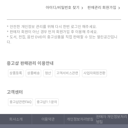
아이디/비밀번호 찾기
판매관리 회원가입
안전한 개인정보 관리를 위해 다시 한번 로그인 해주세요.
판매자 회원이 아닌 경우 먼저 회원가입 후 이용해 주세요.
도서, 전집, 음반 DVD의 중고상품을 직접 판매할 수 있는 열린공간입니
다.
중고샵 판매관리 이용안내
상품등록
상품배송
정산
고객서비스관련
사업자회원전환
고객센터
중고샵관련FAQ
중고샵1:1문의
판매자 개인정보처리
회사소개
이용약관
개인정보처리방침
방침