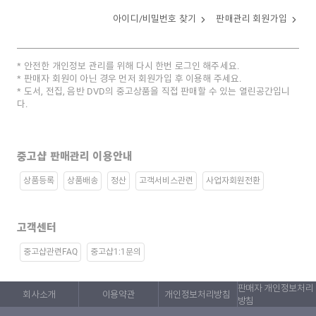
아이디/비밀번호 찾기
판매관리 회원가입
안전한 개인정보 관리를 위해 다시 한번 로그인 해주세요.
판매자 회원이 아닌 경우 먼저 회원가입 후 이용해 주세요.
도서, 전집, 음반 DVD의 중고상품을 직접 판매할 수 있는 열린공간입니
다.
중고샵 판매관리 이용안내
상품등록
상품배송
정산
고객서비스관련
사업자회원전환
고객센터
중고샵관련FAQ
중고샵1:1문의
판매자 개인정보처리
회사소개
이용약관
개인정보처리방침
방침