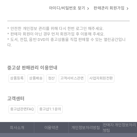
아이디/비밀번호 찾기
판매관리 회원가입
안전한 개인정보 관리를 위해 다시 한번 로그인 해주세요.
판매자 회원이 아닌 경우 먼저 회원가입 후 이용해 주세요.
도서, 전집, 음반 DVD의 중고상품을 직접 판매할 수 있는 열린공간입니
다.
중고샵 판매관리 이용안내
상품등록
상품배송
정산
고객서비스관련
사업자회원전환
고객센터
중고샵관련FAQ
중고샵1:1문의
판매자 개인정보처리
회사소개
이용약관
개인정보처리방침
방침