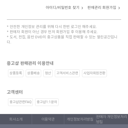
아이디/비밀번호 찾기
판매관리 회원가입
안전한 개인정보 관리를 위해 다시 한번 로그인 해주세요.
판매자 회원이 아닌 경우 먼저 회원가입 후 이용해 주세요.
도서, 전집, 음반 DVD의 중고상품을 직접 판매할 수 있는 열린공간입니
다.
중고샵 판매관리 이용안내
상품등록
상품배송
정산
고객서비스관련
사업자회원전환
고객센터
중고샵관련FAQ
중고샵1:1문의
판매자 개인정보처리
회사소개
이용약관
개인정보처리방침
방침