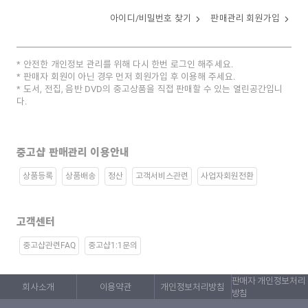
아이디/비밀번호 찾기
판매관리 회원가입
안전한 개인정보 관리를 위해 다시 한번 로그인 해주세요.
판매자 회원이 아닌 경우 먼저 회원가입 후 이용해 주세요.
도서, 전집, 음반 DVD의 중고상품을 직접 판매할 수 있는 열린공간입니
다.
중고샵 판매관리 이용안내
상품등록
상품배송
정산
고객서비스관련
사업자회원전환
고객센터
중고샵관련FAQ
중고샵1:1문의
판매자 개인정보처리
회사소개
이용약관
개인정보처리방침
방침