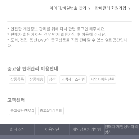
아이디/비밀번호 찾기
판매관리 회원가입
안전한 개인정보 관리를 위해 다시 한번 로그인 해주세요.
판매자 회원이 아닌 경우 먼저 회원가입 후 이용해 주세요.
도서, 전집, 음반 DVD의 중고상품을 직접 판매할 수 있는 열린공간입니
다.
중고샵 판매관리 이용안내
상품등록
상품배송
정산
고객서비스관련
사업자회원전환
고객센터
중고샵관련FAQ
중고샵1:1문의
판매자 개인정보처리
회사소개
이용약관
개인정보처리방침
방침