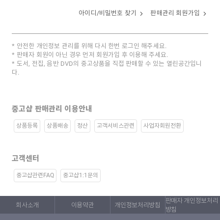
아이디/비밀번호 찾기
판매관리 회원가입
안전한 개인정보 관리를 위해 다시 한번 로그인 해주세요.
판매자 회원이 아닌 경우 먼저 회원가입 후 이용해 주세요.
도서, 전집, 음반 DVD의 중고상품을 직접 판매할 수 있는 열린공간입니
다.
중고샵 판매관리 이용안내
상품등록
상품배송
정산
고객서비스관련
사업자회원전환
고객센터
중고샵관련FAQ
중고샵1:1문의
판매자 개인정보처리
회사소개
이용약관
개인정보처리방침
방침