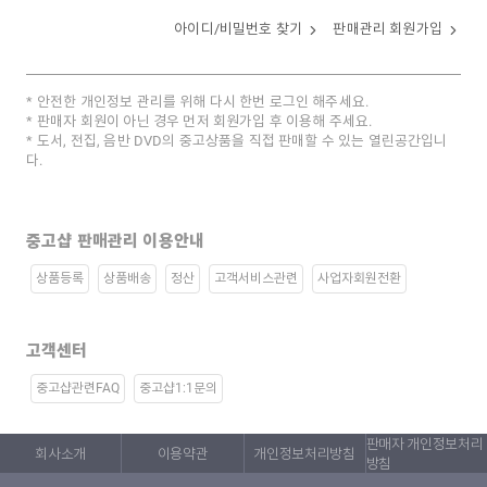
아이디/비밀번호 찾기
판매관리 회원가입
안전한 개인정보 관리를 위해 다시 한번 로그인 해주세요.
판매자 회원이 아닌 경우 먼저 회원가입 후 이용해 주세요.
도서, 전집, 음반 DVD의 중고상품을 직접 판매할 수 있는 열린공간입니
다.
중고샵 판매관리 이용안내
상품등록
상품배송
정산
고객서비스관련
사업자회원전환
고객센터
중고샵관련FAQ
중고샵1:1문의
판매자 개인정보처리
회사소개
이용약관
개인정보처리방침
방침