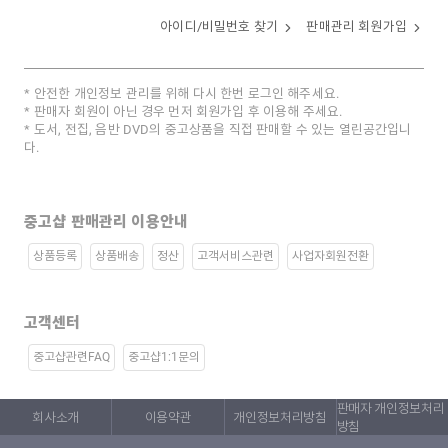
아이디/비밀번호 찾기
판매관리 회원가입
안전한 개인정보 관리를 위해 다시 한번 로그인 해주세요.
판매자 회원이 아닌 경우 먼저 회원가입 후 이용해 주세요.
도서, 전집, 음반 DVD의 중고상품을 직접 판매할 수 있는 열린공간입니
다.
중고샵 판매관리 이용안내
상품등록
상품배송
정산
고객서비스관련
사업자회원전환
고객센터
중고샵관련FAQ
중고샵1:1문의
판매자 개인정보처리
회사소개
이용약관
개인정보처리방침
방침