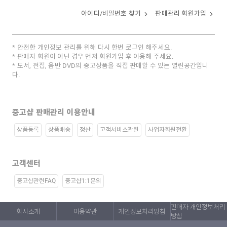
아이디/비밀번호 찾기
판매관리 회원가입
안전한 개인정보 관리를 위해 다시 한번 로그인 해주세요.
판매자 회원이 아닌 경우 먼저 회원가입 후 이용해 주세요.
도서, 전집, 음반 DVD의 중고상품을 직접 판매할 수 있는 열린공간입니
다.
중고샵 판매관리 이용안내
상품등록
상품배송
정산
고객서비스관련
사업자회원전환
고객센터
중고샵관련FAQ
중고샵1:1문의
판매자 개인정보처리
회사소개
이용약관
개인정보처리방침
방침