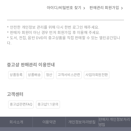
아이디/비밀번호 찾기
판매관리 회원가입
안전한 개인정보 관리를 위해 다시 한번 로그인 해주세요.
판매자 회원이 아닌 경우 먼저 회원가입 후 이용해 주세요.
도서, 전집, 음반 DVD의 중고상품을 직접 판매할 수 있는 열린공간입니
다.
중고샵 판매관리 이용안내
상품등록
상품배송
정산
고객서비스관련
사업자회원전환
고객센터
중고샵관련FAQ
중고샵1:1문의
판매자 개인정보처리
회사소개
이용약관
개인정보처리방침
방침