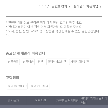
아이디/비밀번호 찾기
판매관리 회원가입
안전한 개인정보 관리를 위해 다시 한번 로그인 해주세요.
판매자 회원이 아닌 경우 먼저 회원가입 후 이용해 주세요.
도서, 전집, 음반 DVD의 중고상품을 직접 판매할 수 있는 열린공간입니
다.
중고샵 판매관리 이용안내
상품등록
상품배송
정산
고객서비스관련
사업자회원전환
고객센터
중고샵관련FAQ
중고샵1:1문의
판매자 개인정보처리
회사소개
이용약관
개인정보처리방침
방침