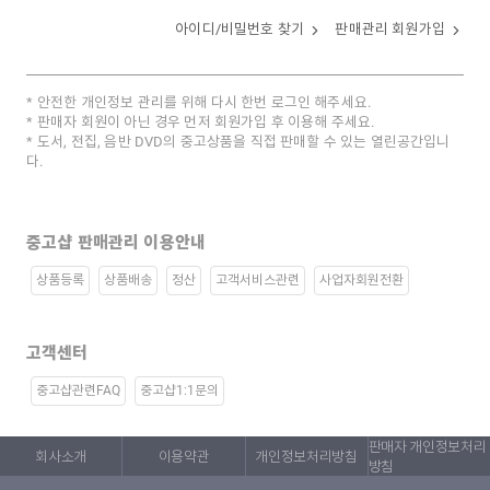
아이디/비밀번호 찾기
판매관리 회원가입
안전한 개인정보 관리를 위해 다시 한번 로그인 해주세요.
판매자 회원이 아닌 경우 먼저 회원가입 후 이용해 주세요.
도서, 전집, 음반 DVD의 중고상품을 직접 판매할 수 있는 열린공간입니
다.
중고샵 판매관리 이용안내
상품등록
상품배송
정산
고객서비스관련
사업자회원전환
고객센터
중고샵관련FAQ
중고샵1:1문의
판매자 개인정보처리
회사소개
이용약관
개인정보처리방침
방침