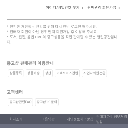
아이디/비밀번호 찾기
판매관리 회원가입
안전한 개인정보 관리를 위해 다시 한번 로그인 해주세요.
판매자 회원이 아닌 경우 먼저 회원가입 후 이용해 주세요.
도서, 전집, 음반 DVD의 중고상품을 직접 판매할 수 있는 열린공간입니
다.
중고샵 판매관리 이용안내
상품등록
상품배송
정산
고객서비스관련
사업자회원전환
고객센터
중고샵관련FAQ
중고샵1:1문의
판매자 개인정보처리
회사소개
이용약관
개인정보처리방침
방침