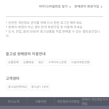
아이디/비밀번호 찾기
판매관리 회원가입
안전한 개인정보 관리를 위해 다시 한번 로그인 해주세요.
판매자 회원이 아닌 경우 먼저 회원가입 후 이용해 주세요.
도서, 전집, 음반 DVD의 중고상품을 직접 판매할 수 있는 열린공간입니
다.
중고샵 판매관리 이용안내
상품등록
상품배송
정산
고객서비스관련
사업자회원전환
고객센터
중고샵관련FAQ
중고샵1:1문의
판매자 개인정보처리
회사소개
이용약관
개인정보처리방침
방침