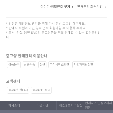
아이디/비밀번호 찾기
판매관리 회원가입
안전한 개인정보 관리를 위해 다시 한번 로그인 해주세요.
판매자 회원이 아닌 경우 먼저 회원가입 후 이용해 주세요.
도서, 전집, 음반 DVD의 중고상품을 직접 판매할 수 있는 열린공간입니
다.
중고샵 판매관리 이용안내
상품등록
상품배송
정산
고객서비스관련
사업자회원전환
고객센터
중고샵관련FAQ
중고샵1:1문의
판매자 개인정보처리
회사소개
이용약관
개인정보처리방침
방침