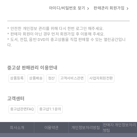
아이디/비밀번호 찾기
판매관리 회원가입
안전한 개인정보 관리를 위해 다시 한번 로그인 해주세요.
판매자 회원이 아닌 경우 먼저 회원가입 후 이용해 주세요.
도서, 전집, 음반 DVD의 중고상품을 직접 판매할 수 있는 열린공간입니
다.
중고샵 판매관리 이용안내
상품등록
상품배송
정산
고객서비스관련
사업자회원전환
고객센터
중고샵관련FAQ
중고샵1:1문의
판매자 개인정보처리
회사소개
이용약관
개인정보처리방침
방침