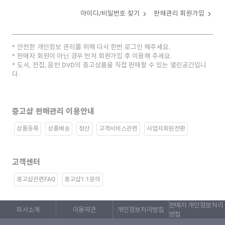
아이디/비밀번호 찾기
판매관리 회원가입
안전한 개인정보 관리를 위해 다시 한번 로그인 해주세요.
판매자 회원이 아닌 경우 먼저 회원가입 후 이용해 주세요.
도서, 전집, 음반 DVD의 중고상품을 직접 판매할 수 있는 열린공간입니
다.
중고샵 판매관리 이용안내
상품등록
상품배송
정산
고객서비스관련
사업자회원전환
고객센터
중고샵관련FAQ
중고샵1:1문의
판매자 개인정보처리
회사소개
이용약관
개인정보처리방침
방침