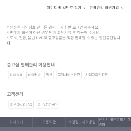
아이디/비밀번호 찾기
판매관리 회원가입
안전한 개인정보 관리를 위해 다시 한번 로그인 해주세요.
판매자 회원이 아닌 경우 먼저 회원가입 후 이용해 주세요.
도서, 전집, 음반 DVD의 중고상품을 직접 판매할 수 있는 열린공간입니
다.
중고샵 판매관리 이용안내
상품등록
상품배송
정산
고객서비스관련
사업자회원전환
고객센터
중고샵관련FAQ
중고샵1:1문의
판매자 개인정보처리
회사소개
이용약관
개인정보처리방침
방침