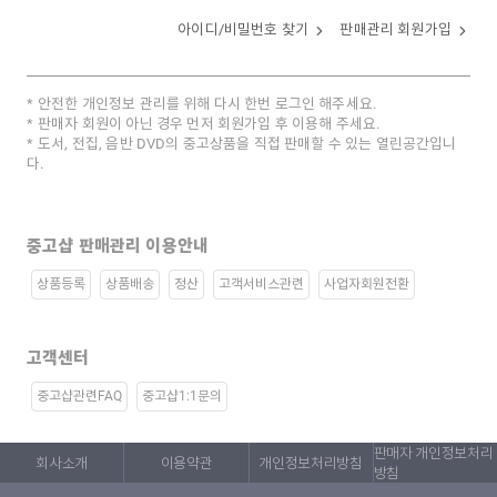
아이디/비밀번호 찾기
판매관리 회원가입
안전한 개인정보 관리를 위해 다시 한번 로그인 해주세요.
판매자 회원이 아닌 경우 먼저 회원가입 후 이용해 주세요.
도서, 전집, 음반 DVD의 중고상품을 직접 판매할 수 있는 열린공간입니
다.
중고샵 판매관리 이용안내
상품등록
상품배송
정산
고객서비스관련
사업자회원전환
고객센터
중고샵관련FAQ
중고샵1:1문의
판매자 개인정보처리
회사소개
이용약관
개인정보처리방침
방침