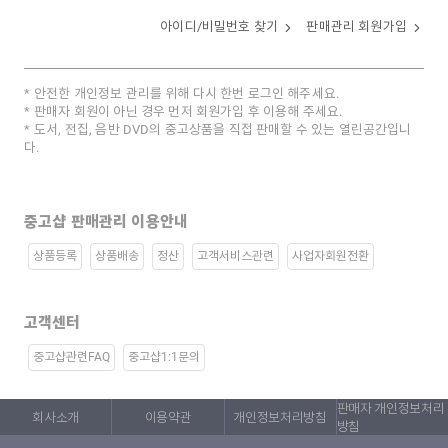
아이디/비밀번호 찾기
판매관리 회원가입
안전한 개인정보 관리를 위해 다시 한번 로그인 해주세요.
판매자 회원이 아닌 경우 먼저 회원가입 후 이용해 주세요.
도서, 전집, 음반 DVD의 중고상품을 직접 판매할 수 있는 열린공간입니
다.
중고샵 판매관리 이용안내
상품등록
상품배송
정산
고객서비스관련
사업자회원전환
고객센터
중고샵관련FAQ
중고샵1:1문의
판매자 개인정보처리
회사소개
이용약관
개인정보처리방침
방침