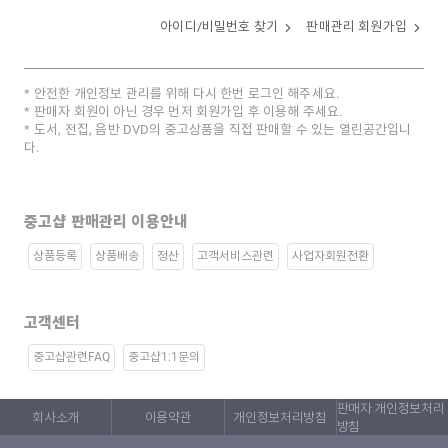
아이디/비밀번호 찾기
판매관리 회원가입
안전한 개인정보 관리를 위해 다시 한번 로그인 해주세요.
판매자 회원이 아닌 경우 먼저 회원가입 후 이용해 주세요.
도서, 전집, 음반 DVD의 중고상품을 직접 판매할 수 있는 열린공간입니
다.
중고샵 판매관리 이용안내
상품등록
상품배송
정산
고객서비스관련
사업자회원전환
고객센터
중고샵관련FAQ
중고샵1:1문의
판매자 개인정보처리
회사소개
이용약관
개인정보처리방침
방침