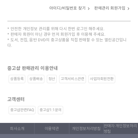
아이디/비밀번호 찾기
판매관리 회원가입
안전한 개인정보 관리를 위해 다시 한번 로그인 해주세요.
판매자 회원이 아닌 경우 먼저 회원가입 후 이용해 주세요.
도서, 전집, 음반 DVD의 중고상품을 직접 판매할 수 있는 열린공간입니
다.
중고샵 판매관리 이용안내
상품등록
상품배송
정산
고객서비스관련
사업자회원전환
고객센터
중고샵관련FAQ
중고샵1:1문의
판매자 개인정보처리
회사소개
이용약관
개인정보처리방침
방침