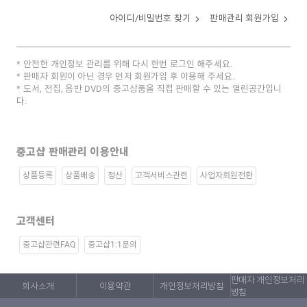
아이디/비밀번호 찾기
판매관리 회원가입
안전한 개인정보 관리를 위해 다시 한번 로그인 해주세요.
판매자 회원이 아닌 경우 먼저 회원가입 후 이용해 주세요.
도서, 전집, 음반 DVD의 중고상품을 직접 판매할 수 있는 열린공간입니
다.
중고샵 판매관리 이용안내
상품등록
상품배송
정산
고객서비스관련
사업자회원전환
고객센터
중고샵관련FAQ
중고샵1:1문의
판매자 개인정보처리
회사소개
이용약관
개인정보처리방침
방침