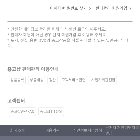
아이디/비밀번호 찾기
판매관리 회원가입
안전한 개인정보 관리를 위해 다시 한번 로그인 해주세요.
판매자 회원이 아닌 경우 먼저 회원가입 후 이용해 주세요.
도서, 전집, 음반 DVD의 중고상품을 직접 판매할 수 있는 열린공간입니
다.
중고샵 판매관리 이용안내
상품등록
상품배송
정산
고객서비스관련
사업자회원전환
고객센터
중고샵관련FAQ
중고샵1:1문의
판매자 개인정보처리
회사소개
이용약관
개인정보처리방침
방침