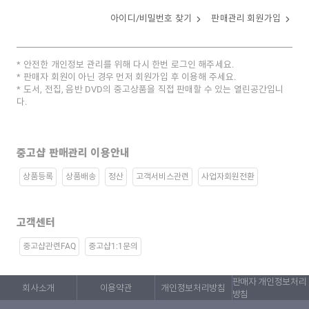
아이디/비밀번호 찾기
판매관리 회원가입
안전한 개인정보 관리를 위해 다시 한번 로그인 해주세요.
판매자 회원이 아닌 경우 먼저 회원가입 후 이용해 주세요.
도서, 전집, 음반 DVD의 중고상품을 직접 판매할 수 있는 열린공간입니
다.
중고샵 판매관리 이용안내
상품등록
상품배송
정산
고객서비스관련
사업자회원전환
고객센터
중고샵관련FAQ
중고샵1:1문의
판매자 개인정보처리
회사소개
이용약관
개인정보처리방침
방침