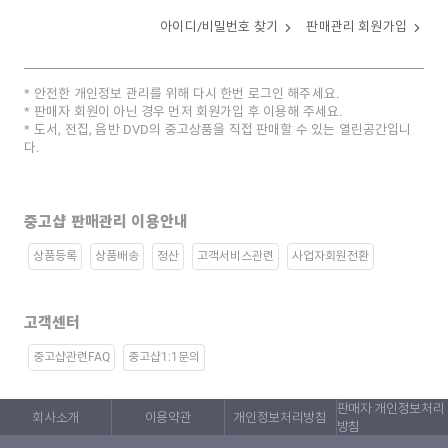
아이디/비밀번호 찾기
판매관리 회원가입
안전한 개인정보 관리를 위해 다시 한번 로그인 해주세요.
판매자 회원이 아닌 경우 먼저 회원가입 후 이용해 주세요.
도서, 전집, 음반 DVD의 중고상품을 직접 판매할 수 있는 열린공간입니
다.
중고샵 판매관리 이용안내
상품등록
상품배송
정산
고객서비스관련
사업자회원전환
고객센터
중고샵관련FAQ
중고샵1:1문의
판매자 개인정보처리
회사소개
이용약관
개인정보처리방침
방침