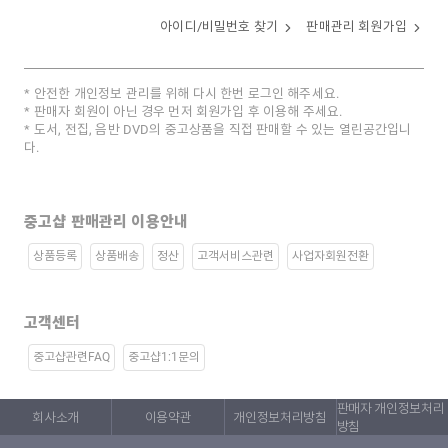
아이디/비밀번호 찾기
판매관리 회원가입
안전한 개인정보 관리를 위해 다시 한번 로그인 해주세요.
판매자 회원이 아닌 경우 먼저 회원가입 후 이용해 주세요.
도서, 전집, 음반 DVD의 중고상품을 직접 판매할 수 있는 열린공간입니
다.
중고샵 판매관리 이용안내
상품등록
상품배송
정산
고객서비스관련
사업자회원전환
고객센터
중고샵관련FAQ
중고샵1:1문의
판매자 개인정보처리
회사소개
이용약관
개인정보처리방침
방침