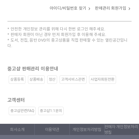
아이디/비밀번호 찾기
판매관리 회원가입
안전한 개인정보 관리를 위해 다시 한번 로그인 해주세요.
판매자 회원이 아닌 경우 먼저 회원가입 후 이용해 주세요.
도서, 전집, 음반 DVD의 중고상품을 직접 판매할 수 있는 열린공간입니
다.
중고샵 판매관리 이용안내
상품등록
상품배송
정산
고객서비스관련
사업자회원전환
고객센터
중고샵관련FAQ
중고샵1:1문의
판매자 개인정보처리
회사소개
이용약관
개인정보처리방침
방침