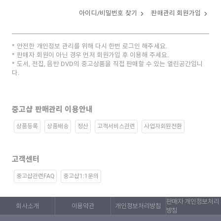
아이디/비밀번호 찾기
판매관리 회원가입
안전한 개인정보 관리를 위해 다시 한번 로그인 해주세요.
판매자 회원이 아닌 경우 먼저 회원가입 후 이용해 주세요.
도서, 전집, 음반 DVD의 중고상품을 직접 판매할 수 있는 열린공간입니
다.
중고샵 판매관리 이용안내
상품등록
상품배송
정산
고객서비스관련
사업자회원전환
고객센터
중고샵관련FAQ
중고샵1:1문의
판매자 개인정보처리
회사소개
이용약관
개인정보처리방침
방침