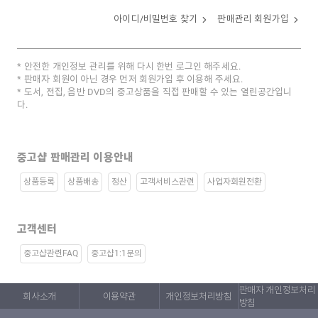
아이디/비밀번호 찾기
판매관리 회원가입
안전한 개인정보 관리를 위해 다시 한번 로그인 해주세요.
판매자 회원이 아닌 경우 먼저 회원가입 후 이용해 주세요.
도서, 전집, 음반 DVD의 중고상품을 직접 판매할 수 있는 열린공간입니
다.
중고샵 판매관리 이용안내
상품등록
상품배송
정산
고객서비스관련
사업자회원전환
고객센터
중고샵관련FAQ
중고샵1:1문의
판매자 개인정보처리
회사소개
이용약관
개인정보처리방침
방침